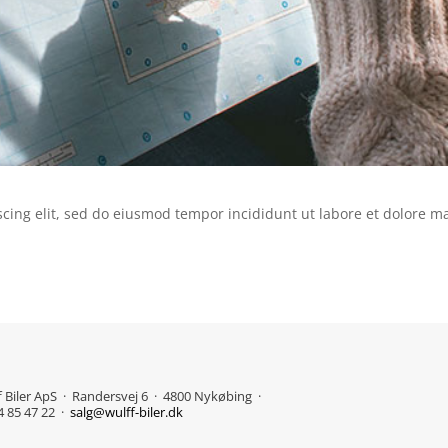
scing elit, sed do eiusmod tempor incididunt ut labore et dolore 
f Biler ApS · Randersvej 6 · 4800 Nykøbing ·
54 85 47 22 ·
salg@wulff-biler.dk